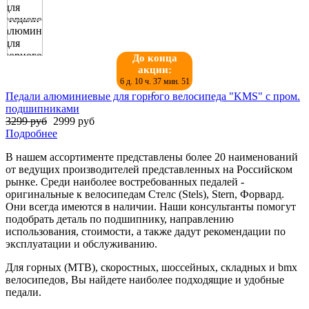
До конца
акции:
6 д. 10 ч. 37 мин. 50
с.
Педали алюминиевые для горного велосипеда "KMS" с пром.
подшипниками
3299 руб
2999 руб
Подробнее
В нашем ассортименте представлены более 20 наименований
от ведущих производителей представленных на Российском
рынке. Среди наиболее востребованных педалей -
оригинальные к велосипедам Стелс (Stels), Stern, Форвард.
Они всегда имеются в наличии. Наши консультанты помогут
подобрать деталь по подшипнику, направлению
использования, стоимости, а также дадут рекомендации по
эксплуатации и обслуживанию.
Для горных (MTB), скоростных, шоссейных, складных и bmx
велосипедов, Вы найдете наиболее подходящие и удобные
педали.