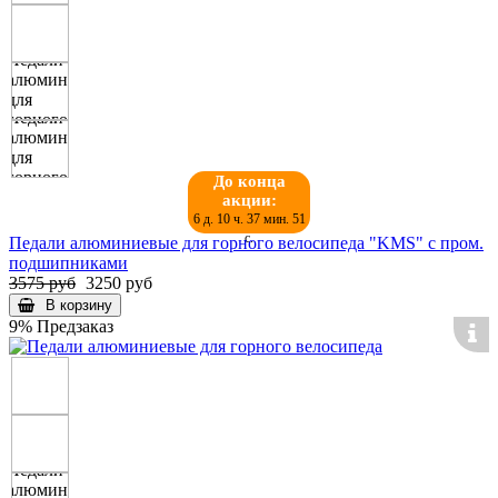
До конца
акции:
6 д. 10 ч. 37 мин. 50
с.
Педали алюминиевые для горного велосипеда "KMS" с пром.
подшипниками
3575 руб
3250 руб
В корзину
9%
Предзаказ