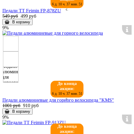
6 д. 10 ч. 37 мин. 50
с.
Педали TT Feimin FP-878ZU
549 руб
499 руб
В корзину
9%
До конца
акции:
6 д. 10 ч. 37 мин. 50
с.
Педали алюминиевые для горного велосипеда "KMS"
1001 руб
910 руб
В корзину
9%
До конца
акции: