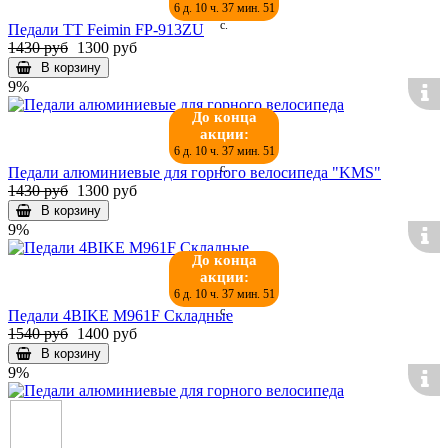
6 д. 10 ч. 37 мин. 50
с.
Педали TT Feimin FP-913ZU
1430 руб
1300 руб
В корзину
9%
До конца
акции:
6 д. 10 ч. 37 мин. 50
с.
Педали алюминиевые для горного велосипеда "KMS"
1430 руб
1300 руб
В корзину
9%
До конца
акции:
6 д. 10 ч. 37 мин. 50
с.
Педали 4BIKE M961F Складные
1540 руб
1400 руб
В корзину
9%