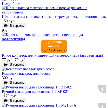
Подробнее
Шланг насоса с автовентилем с переходником на велониппель
150 руб
В корзину
9%
До конца
акции:
6 д. 12 ч. 43 мин. 53
с.
Ключ колпачок для ниппеля шины велосипеда (автовентиль)
77 руб
70 руб
В корзину
Комплект насадок для насоса
300 руб
В корзину
Ручной насос для велосипеда ТТ ZF-021
1170 руб
В корзину