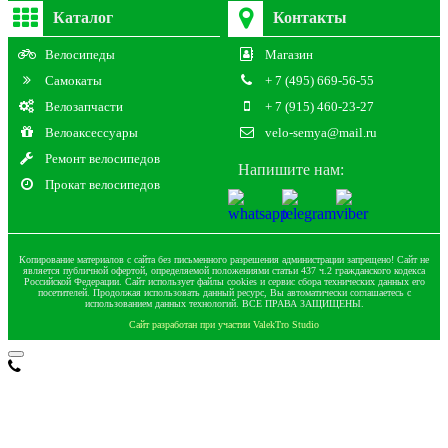
Каталог
Контакты
Велосипеды
Магазин
Самокаты
+ 7 (495) 669-56-55
Велозапчасти
+ 7 (915) 460-23-27
Велоаксессуары
velo-semya@mail.ru
Ремонт велосипедов
Напишите нам:
Прокат велосипедов
Копирование материалов с сайта без письменного разрешения администрации запрещено! Сайт не
является публичной офертой, определяемой положениями статьи 437 ч.2 гражданского кодекса
Российской Федерации. Сайт использует файлы cookies и сервис сбора технических данных его
посетителей. Продолжая использовать данный ресурс, Вы автоматически соглашаетесь с
использованием данных технологий. ВСЕ ПРАВА ЗАЩИЩЕНЫ.
Сайт разработан при участии ValekTro Studio