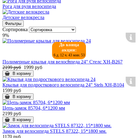
Рога для руля велосипеда
Детские велокресла
Фильтры
Сортировка
9%
До конца
акции:
6 д. 12 ч. 43 мин. 53
с.
Полимерные крылья для велосипеда 24" Стелс XH-B267
2199 руб
1999 руб
В корзину
Крылья для подросткового велосипеда 24" Stels XH-B104
1599 руб
В корзину
Цепь-замок 85704, 6*1200 мм
2199 руб
В корзину
Замок для велосипеда STELS 87322, 15*1800 мм.
1170 руб