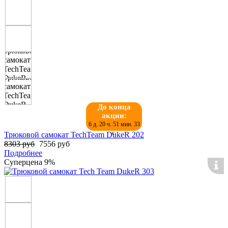
До конца
акции:
6 д. 20 ч. 51 мин. 32
с.
Трюковой самокат TechTeam DukeR 202
8303 руб
7556 руб
Подробнее
Суперцена
9%