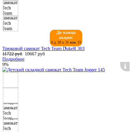
До конца
акции:
6 д. 20 ч. 51 мин. 32
с.
Трюковой самокат Tech Team DukeR 303
11722 руб
10667 руб
Подробнее
9%