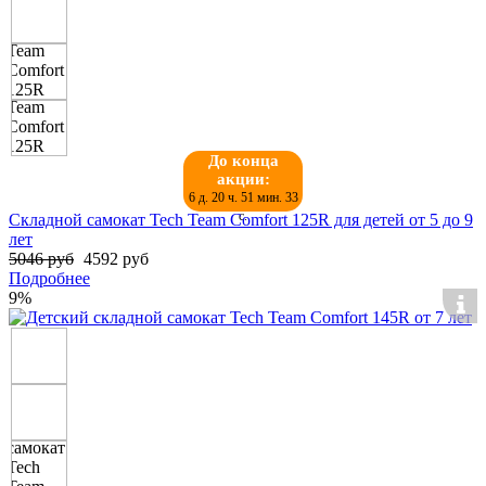
До конца
акции:
6 д. 20 ч. 51 мин. 32
с.
Складной самокат Tech Team Comfort 125R для детей от 5 до 9
лет
5046 руб
4592 руб
Подробнее
9%