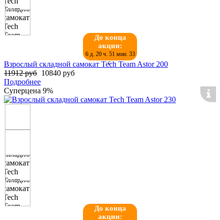
До конца
акции:
6 д. 20 ч. 51 мин. 32
с.
Взрослый складной самокат Tech Team Astor 200
11912 руб
10840 руб
Подробнее
Суперцена
9%
До конца
акции: