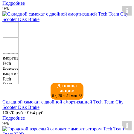
Подробнее
9%
До конца
акции:
6 д. 20 ч. 51 мин. 32
с.
Складной самокат с двойной амортизацией Tech Team City
Scooter Disk Brake
10070 руб
9164 руб
Подробнее
9%