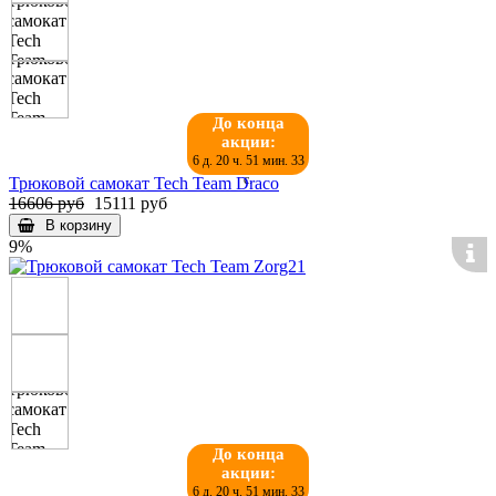
До конца
акции:
6 д. 20 ч. 51 мин. 32
с.
Трюковой самокат Tech Team Draco
16606 руб
15111 руб
В корзину
9%
До конца
акции:
6 д. 20 ч. 51 мин. 32