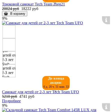
с.
Трюковой самокат Tech Team Zorg21
20024 руб
18222 руб
В корзину
9%
До конца
акции:
6 д. 20 ч. 51 мин. 32
с.
Cамокат для детей от 2-3 лет Tech Team UFO
5210 руб
4741 руб
Подробнее
9%