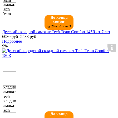
До конца
акции:
6 д. 20 ч. 51 мин. 32
с.
Детский складной самокат Tech Team Comfort 145R от 7 лет
6080 руб
5533 руб
Подробнее
9%
До конца