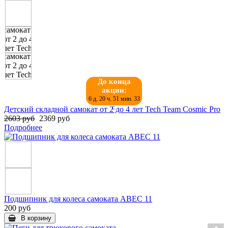
До конца
акции:
6 д. 20 ч. 51 мин. 32
с.
Детский складной самокат от 2 до 4 лет Tech Team Cosmic Pro
2603 руб
2369 руб
Подробнее
Подшипник для колеса самоката ABEC 11
200 руб
В корзину