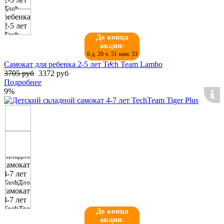
До конца
акции:
6 д. 20 ч. 51 мин. 32
с.
Самокат для ребенка 2-5 лет Tech Team Lambo
3705 руб
3372 руб
Подробнее
9%
До конца
акции: