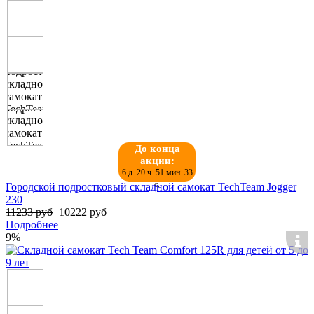
До конца
акции:
6 д. 20 ч. 51 мин. 32
с.
Городской подростковый складной самокат TechTeam Jogger
230
11233 руб
10222 руб
Подробнее
9%