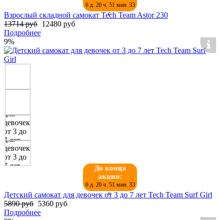
6 д. 20 ч. 51 мин. 32
с.
Взрослый складной самокат Tech Team Astor 230
13714 руб
12480 руб
Подробнее
9%
До конца
акции:
6 д. 20 ч. 51 мин. 32
с.
Детский самокат для девочек от 3 до 7 лет Tech Team Surf Girl
5890 руб
5360 руб
Подробнее