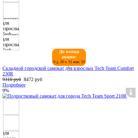
До конца
акции:
6 д. 20 ч. 51 мин. 32
с.
Складной городской самокат для взрослых Tech Team Comfort
230R
9310 руб
8472 руб
Подробнее
9%