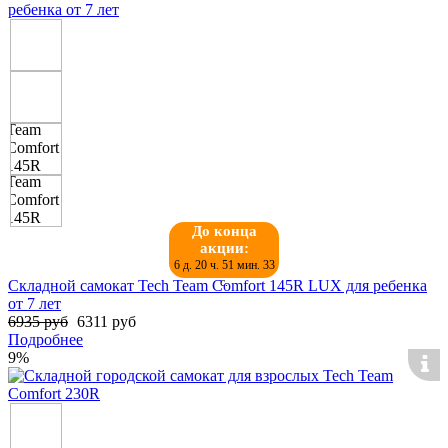
До конца
акции:
6 д. 20 ч. 51 мин. 32
с.
Складной самокат Tech Team Comfort 145R LUX для ребенка
от 7 лет
6935 руб
6311 руб
Подробнее
9%