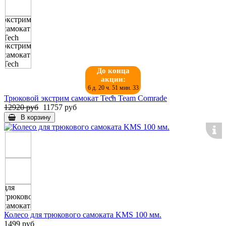
До конца
акции:
6 д. 20 ч. 51 мин. 32
с.
Трюковой экстрим самокат Tech Team Comrade
12920 руб
11757 руб
В корзину
Колесо для трюкового самоката KMS 100 мм.
1499 руб