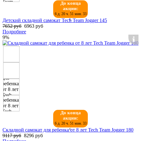
До конца
акции:
6 д. 20 ч. 51 мин. 32
с.
Детский складной самокат Tech Team Jogger 145
7652 руб
6963 руб
Подробнее
9%
До конца
акции:
6 д. 20 ч. 51 мин. 32
с.
Складной самокат для ребенка от 8 лет Tech Team Jogger 180
9117 руб
8296 руб