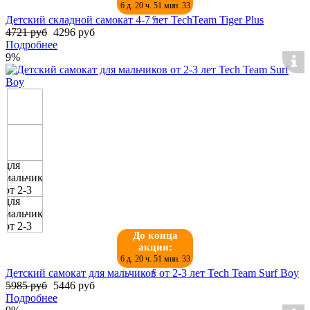
6 д. 20 ч. 51 мин. 32
с.
Детский складной самокат 4-7 лет TechTeam Tiger Plus
4721 руб
4296 руб
Подробнее
9%
До конца
акции:
6 д. 20 ч. 51 мин. 32
с.
Детский самокат для мальчиков от 2-3 лет Tech Team Surf Boy
5985 руб
5446 руб
Подробнее