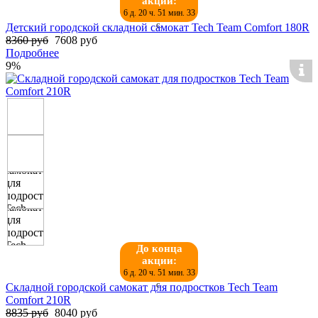
акции:
6 д. 20 ч. 51 мин. 32
с.
Детский городской складной самокат Tech Team Comfort 180R
8360 руб
7608 руб
Подробнее
9%
До конца
акции:
6 д. 20 ч. 51 мин. 32
с.
Складной городской самокат для подростков Tech Team
Comfort 210R
8835 руб
8040 руб