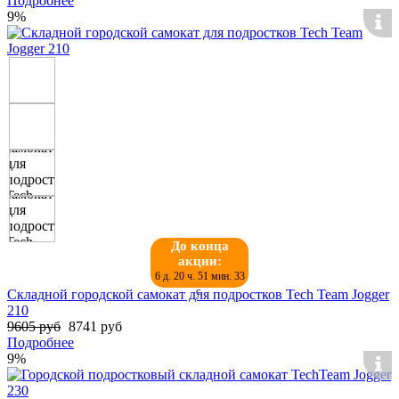
Подробнее
9%
До конца
акции:
6 д. 20 ч. 51 мин. 32
с.
Складной городской самокат для подростков Tech Team Jogger
210
9605 руб
8741 руб
Подробнее
9%