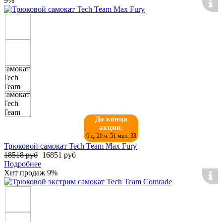
9%
До конца
акции:
6 д. 20 ч. 51 мин. 32
с.
Трюковой самокат Tech Team Max Fury
18518 руб
16851 руб
Подробнее
Хит продаж
9%