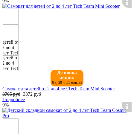
9%
До конца
акции:
6 д. 20 ч. 51 мин. 32
с.
Самокат для детей от 2 до 4 лет Tech Team Mini Scooter
3705 руб
3372 руб
Подробнее
9%