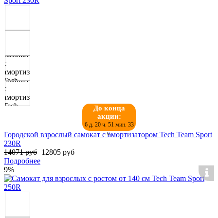
До конца
акции:
6 д. 20 ч. 51 мин. 32
с.
Городской взрослый самокат с амортизатором Tech Team Sport
230R
14071 руб
12805 руб
Подробнее
9%