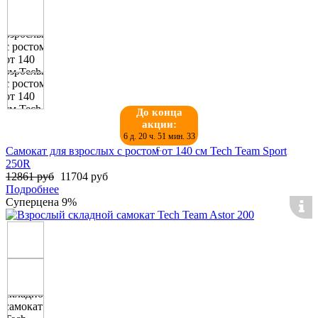
До конца
акции:
6 д. 20 ч. 51 мин. 32
с.
Самокат для взрослых с ростом от 140 см Tech Team Sport
250R
12861 руб
11704 руб
Подробнее
Суперцена
9%