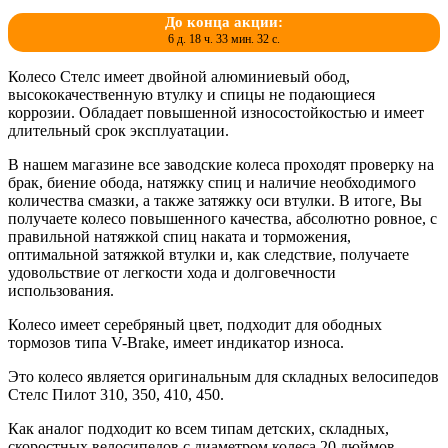
До конца акции:
6 д. 18 ч. 33 мин. 32 с.
Колесо Стелс имеет двойной алюминиевый обод,
высококачественную втулку и спицы не подающиеся
коррозии. Обладает повышенной износостойкостью и имеет
длительный срок эксплуатации.
В нашем магазине все заводские колеса проходят проверку на
брак, биение обода, натяжку спиц и наличие необходимого
количества смазки, а также затяжку оси втулки. В итоге, Вы
получаете колесо повышенного качества, абсолютно ровное, с
правильной натяжкой спиц наката и торможения,
оптимальной затяжкой втулки и, как следствие, получаете
удовольствие от легкости хода и долговечности
использования.
Колесо имеет серебряный цвет, подходит для ободных
тормозов типа V-Brake, имеет индикатор износа.
Это колесо является оригинальным для складных велосипедов
Стелс Пилот 310, 350, 410, 450.
Как аналог подходит ко всем типам детских, складных,
скоростных велосипедов с диаметром колеса 20 дюймов.