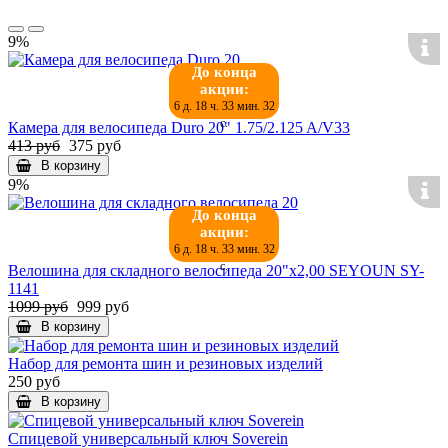
9%
До конца
акции:
6 д. 18 ч. 33 мин. 32
с.
Камера для велосипеда Duro 20" 1.75/2.125 A/V33
413 руб
375 руб
В корзину
9%
До конца
акции:
6 д. 18 ч. 33 мин. 32
с.
Велошина для складного велосипеда 20"х2,00 SEYOUN SY-
1141
1099 руб
999 руб
В корзину
Набор для ремонта шин и резиновых изделий
250 руб
В корзину
Спицевой универсальный ключ Soverein