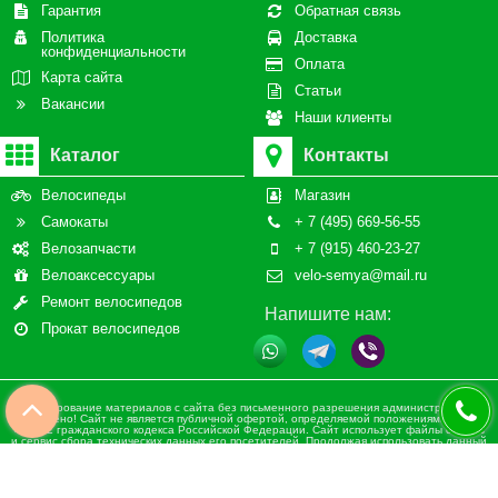
Гарантия
Обратная связь
Политика
Доставка
конфиденциальности
Оплата
Карта сайта
Статьи
Вакансии
Наши клиенты
Каталог
Контакты
Велосипеды
Магазин
Самокаты
+ 7 (495) 669-56-55
Велозапчасти
+ 7 (915) 460-23-27
Велоаксессуары
velo-semya@mail.ru
Ремонт велосипедов
Напишите нам:
Прокат велосипедов
Копирование материалов с сайта без письменного разрешения администрации
запрещено! Сайт не является публичной офертой, определяемой положениями статьи
437 ч.2 гражданского кодекса Российской Федерации. Сайт использует файлы cookies
и сервис сбора технических данных его посетителей. Продолжая использовать данный
ресурс, Вы автоматически соглашаетесь с использованием данных технологий. ВСЕ
ПРАВА ЗАЩИЩЕНЫ.
Сайт разработан при участии ValekTro Studio