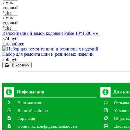
Велосипедный замок кодовый Pulse 10*1500 мм
374 руб
Подробнее
Набор для ремонта шин и резиновых изделий
250 руб
В корзину
Информация
Для кл
Наш магазин
Отзывы
Личный кабинет
Условия
Гарантия
Обратна
Политика конфиденциальности
Доставк