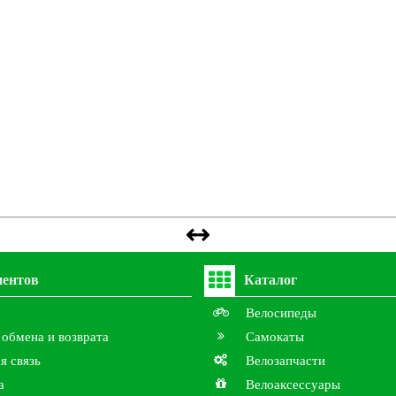
иентов
Каталог
Велосипеды
 обмена и возврата
Самокаты
я связь
Велозапчасти
а
Велоаксессуары