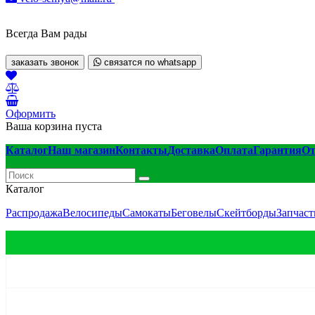
Всегда Вам рады
заказать звонок
связатся по whatsapp
Оформить
Ваша корзина пуста
Каталог
Наш магазин
Контакты
Доставка
Оплата
Гарантия
О
Каталог
Распродажа
Велосипеды
Самокаты
Беговелы
Скейтборды
Запчаст