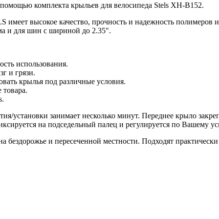
помощью комплекта крыльев для велосипеда Stels XH-B152.
S имеет высокое качество, прочность и надежность полимеров 
а и для шин с шириной до 2.35".
ость использования.
г и грязи.
ровать крылья под различные условия.
 товара.
s.
ия/установки занимает несколько минут. Переднее крыло закре
ксируется на подседельный палец и регулируется по Вашему у
 бездорожье и пересеченной местности. Подходят практически 