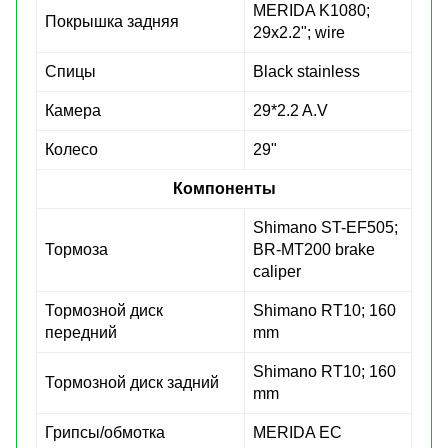
MERIDA K1080;
Покрышка задняя
29x2.2"; wire
Спицы
Black stainless
Камера
29*2.2 A.V
Колесо
29"
Компоненты
Shimano ST-EF505;
Тормоза
BR-MT200 brake
caliper
Тормозной диск
Shimano RT10; 160
передний
mm
Shimano RT10; 160
Тормозной диск задний
mm
Грипсы/обмотка
MERIDA EC