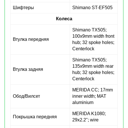
Шифтеры
Shimano ST-EF505
Колеса
Shimano TX505;
100x9mm width front
Втулка передняя
hub; 32 spoke holes;
Centerlock
Shimano TX505;
135x9mm width rear
Втулка задняя
hub; 32 spoke holes;
Centerlock
MERIDA CC; 17mm
Обод/Вилсет
inner width; MAT
aluminium
MERIDA K1080;
Покрышка передняя
29x2.2"; wire