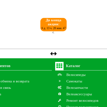
До конца
акции:
6 д. 13 ч. 28 мин. 46
с.
иентов
Каталог
Велосипеды
 обмена и возврата
Самокаты
я связь
Велозапчасти
а
Велоаксессуары
Ремонт велосипедов
Прокат велосипедов