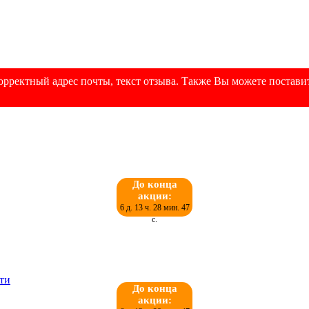
рректный адрес почты, текст отзыва. Также Вы можете поставит
До конца
акции:
6 д. 13 ч. 28 мин. 46
с.
До конца
акции: