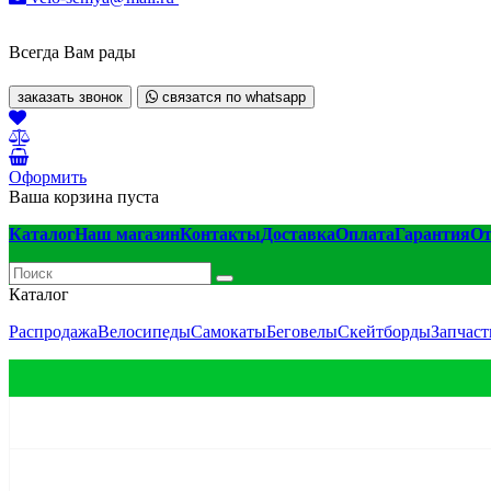
Всегда Вам рады
заказать звонок
связатся по whatsapp
Оформить
Ваша корзина пуста
Каталог
Наш магазин
Контакты
Доставка
Оплата
Гарантия
О
Каталог
Распродажа
Велосипеды
Самокаты
Беговелы
Скейтборды
Запчаст