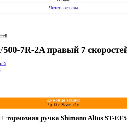
Читать отзывы
стей
F500-7R-2A правый 7 скоросте
До конца акции:
6 д. 13 ч. 28 мин. 46 с.
+ тормозная ручка Shimano Altus ST-EF5