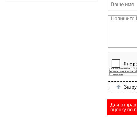
Загру
Для отправ
оценку по п