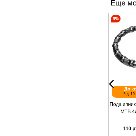
Еще мо
9%
До к
6 д. 10 
Подшипник 
МТВ 4
110 