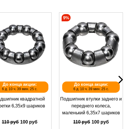
9%
До конца акции:
До конца акции:
6 д. 10 ч. 39 мин. 25 с.
6 д. 10 ч. 39 мин. 25 с.
дшипник квадратной
Подшипник втулки заднего и
ретки 6,35х9 шариков
переднего колеса,
маленький 6,35x7 шариков
110 руб
100 руб
110 руб
100 руб