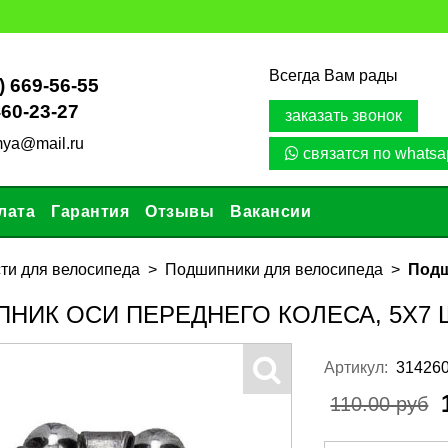
Всегда Вам рады
) 669-56-55
460-23-27
заказать звонок
mya@mail.ru
связатся по whatsa
лата
Гарантия
Отзывы
Вакансии
ти для велосипеда
Подшипники для велосипеда
Подш
НИК ОСИ ПЕРЕДНЕГО КОЛЕСА, 5X7
Артикул:
314260
110.00 руб