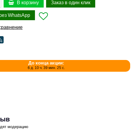
Заказ в один клик
В корзину
рез WhatsApp
сравнение
До конца акции:
6 д. 10 ч. 39 мин. 25 с.
зыв
одят модерацию