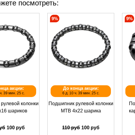
жете посмотреть:
9%
9%
онца акции:
До конца акции:
ч. 39 мин. 25 с.
6 д. 10 ч. 39 мин. 25 с.
рулевой колонки
Подшипник рулевой колонки
По
х16 шариков
МТВ 4х22 шарика
ка
руб
100 руб
110 руб
100 руб