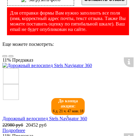
Для отправки формы Вам нужно заполнить все поля
(имя, корректный адрес почты, текст отзыва. Также Вы
можете поставить оценку по пятибальной шкале). Ваш
email не будет опубликован на сайте.
Еще можете посмотреть:
11%
Предзаказ
До конца
акции:
6 д. 21 ч. 47 мин. 17
с.
Дорожный велосипед Stels Navigator 360
22980 руб
20452 руб
Подробнее
11%
Предзаказ