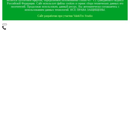
является публичной офертой, определяемой положениями статьи 437 ч.2 гражданского кодекса
Российской Федерации. Сайт использует файлы cookies и сервис сбора технических данных его
посетителей. Продолжая использовать данный ресурс, Вы автоматически соглашаетесь с
использованием данных технологий. ВСЕ ПРАВА ЗАЩИЩЕНЫ.
Сайт разработан при участии ValekTro Studio