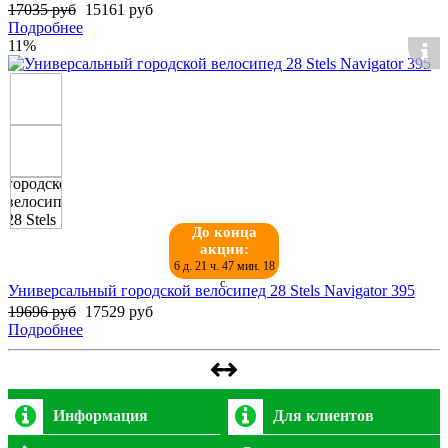
17035 руб
15161 руб
Подробнее
11%
До конца
акции:
6 д. 21 ч. 47 мин. 17
с.
Универсальный городской велосипед 28 Stels Navigator 395
19696 руб
17529 руб
Подробнее
Информация
Для клиентов