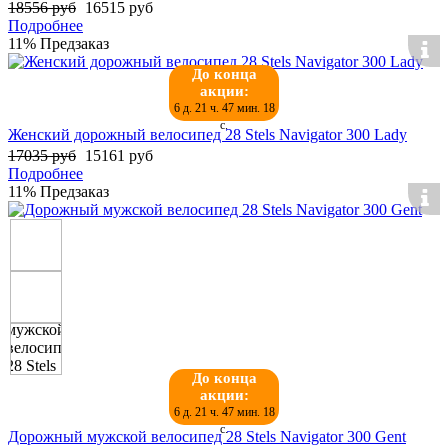
18556 руб
16515 руб
Подробнее
11%
Предзаказ
До конца
акции:
6 д. 21 ч. 47 мин. 17
с.
Женский дорожный велосипед 28 Stels Navigator 300 Lady
17035 руб
15161 руб
Подробнее
11%
Предзаказ
До конца
акции:
6 д. 21 ч. 47 мин. 17
с.
Дорожный мужской велосипед 28 Stels Navigator 300 Gent