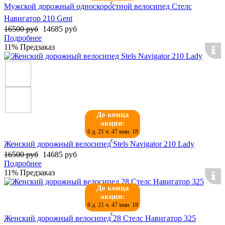
с.
Мужской дорожный односкоростной велосипед Стелс
Навигатор 210 Gent
16500 руб
14685 руб
Подробнее
11%
Предзаказ
До конца
акции:
6 д. 21 ч. 47 мин. 17
с.
Женский дорожный велосипед Stels Navigator 210 Lady
16500 руб
14685 руб
Подробнее
11%
Предзаказ
До конца
акции:
6 д. 21 ч. 47 мин. 17
с.
Женский дорожный велосипед 28 Стелс Навигатор 325