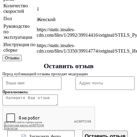
Количество
1
скоростей
Пол
Женский
Руководство
https://static.insales-
по
cdn.com/files/1/2992/39914416/original/STELS
эксплуатации
Инструкция по
https://static.insales-
сборке
cdn.com/files/1/3350/39914774/original/STELS
Отзывы
Оставить отзыв
Перед публикацией отзывы проходят модерацию
Проголосовать:
Оставить отзыв
Загрузить фото