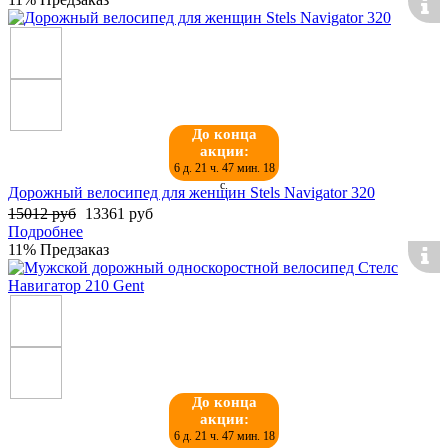
До конца
акции:
6 д. 21 ч. 47 мин. 17
с.
Дорожный велосипед для женщин Stels Navigator 320
15012 руб
13361 руб
Подробнее
11%
Предзаказ
До конца
акции:
6 д. 21 ч. 47 мин. 17