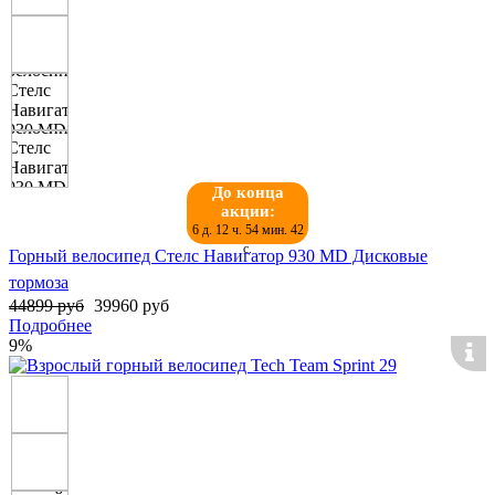
До конца
акции:
6 д. 12 ч. 54 мин. 42
с.
Горный велосипед Стелс Навигатор 930 MD Дисковые
тормоза
44899 руб
39960 руб
Подробнее
9%