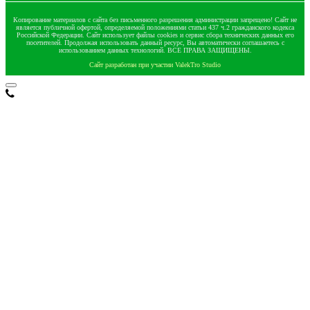
Копирование материалов с сайта без письменного разрешения администрации запрещено! Сайт не
является публичной офертой, определяемой положениями статьи 437 ч.2 гражданского кодекса
Российской Федерации. Сайт использует файлы cookies и сервис сбора технических данных его
посетителей. Продолжая использовать данный ресурс, Вы автоматически соглашаетесь с
использованием данных технологий. ВСЕ ПРАВА ЗАЩИЩЕНЫ.
Сайт разработан при участии ValekTro Studio