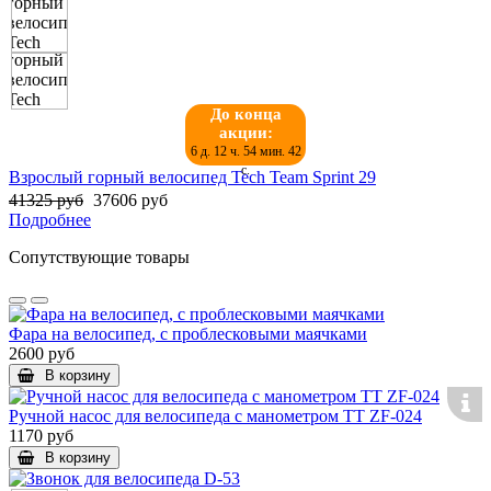
До конца
акции:
6 д. 12 ч. 54 мин. 42
с.
Взрослый горный велосипед Tech Team Sprint 29
41325 руб
37606 руб
Подробнее
Сопутствующие товары
Фара на велосипед, с проблесковыми маячками
2600 руб
В корзину
Ручной насос для велосипеда с манометром ТТ ZF-024
1170 руб
В корзину