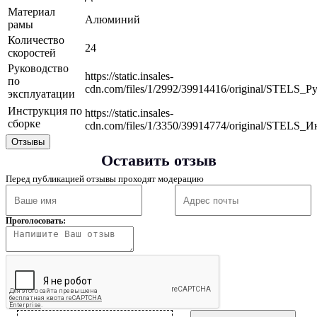
Материал
Алюминий
рамы
Количество
24
скоростей
Руководство
https://static.insales-
по
cdn.com/files/1/2992/39914416/original/STELS
эксплуатации
Инструкция по
https://static.insales-
сборке
cdn.com/files/1/3350/39914774/original/STELS
Отзывы
Оставить отзыв
Перед публикацией отзывы проходят модерацию
Проголосовать: