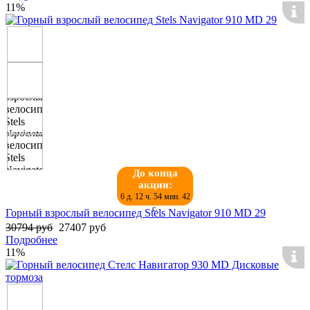
11%
До конца
акции:
6 д. 12 ч. 54 мин. 42
с.
Горный взрослый велосипед Stels Navigator 910 MD 29
30794 руб
27407 руб
Подробнее
11%