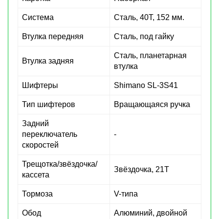
Система
Сталь, 40Т, 152 мм.
Втулка передняя
Сталь, под гайку
Сталь, планетарная
Втулка задняя
втулка
Шифтеры
Shimano SL-3S41
Тип шифтеров
Вращающаяся ручка
Задний
переключатель
-
скоростей
Трещотка/звёздочка/
Звёздочка, 21Т
кассета
Тормоза
V-типа
Обод
Алюминий, двойной