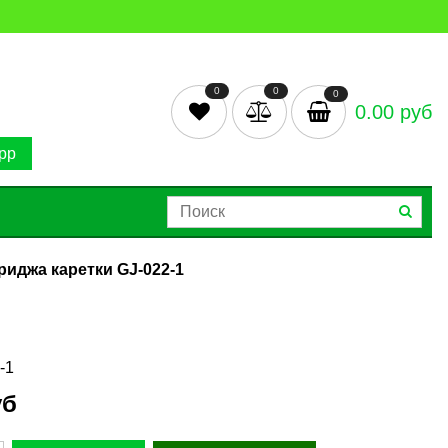
0
0
0
0.00 руб
pp
иджа каретки GJ-022-1
-1
уб