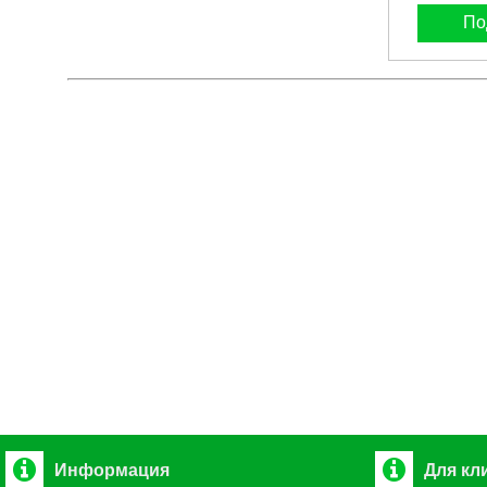
По
Информация
Для кл