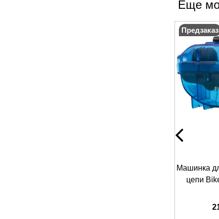
Еще мо
Предзаказ
Машинка дл
цепи Bik
2