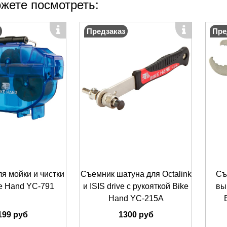
жете посмотреть:
Предзаказ
Пре
я мойки и чистки
Съемник шатуна для Octalink
Съ
e Hand YC-791
и ISIS drive с рукояткой Bike
вы
Hand YС-215A
199 руб
1300 руб