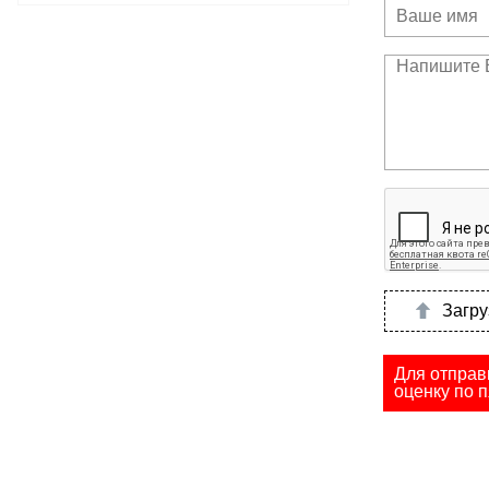
Загру
Для отправ
оценку по п