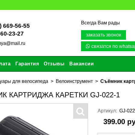
Всегда Вам рады
) 669-56-55
460-23-27
заказать звонок
mya@mail.ru
связатся по whatsa
лата
Гарантия
Отзывы
Вакансии
уары для велосипеда
Велоинструмент
Съёмник картр
К КАРТРИДЖА КАРЕТКИ GJ-022-1
Артикул:
GJ-022
399.00 р