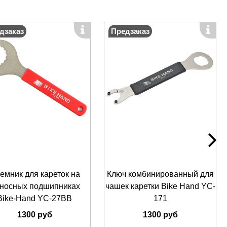
дзаказ
Предзаказ
емник для кареток на
Ключ комбинированный для
носных подшипниках
чашек каретки Bike Hand YC-
Bike-Hand YС-27BB
171
1300 руб
1300 руб