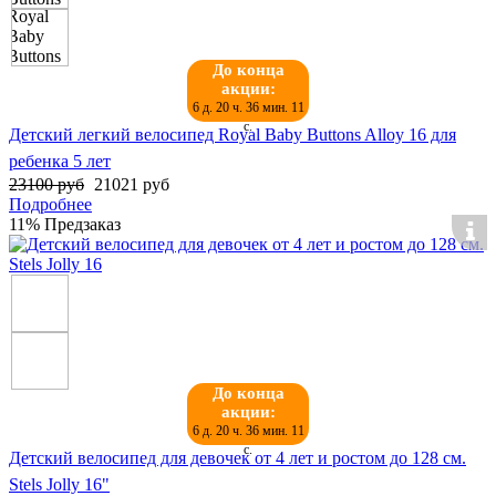
До конца
акции:
6 д. 20 ч. 36 мин. 11
с.
Детский легкий велосипед Royal Baby Buttons Alloy 16 для
ребенка 5 лет
23100 руб
21021 руб
Подробнее
11%
Предзаказ
До конца
акции:
6 д. 20 ч. 36 мин. 11
с.
Детский велосипед для девочек от 4 лет и ростом до 128 см.
Stels Jolly 16"