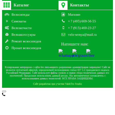
Каталог
Контакты
Велосипеды
Магазин
Самокаты
+ 7 (495) 669-56-55
Велозапчасти
+ 7 (915) 460-23-27
Велоаксессуары
velo-semya@mail.ru
Ремонт велосипедов
Напишите нам:
Прокат велосипедов
Копирование материалов с сайта без письменного разрешения администрации запрещено! Сайт не
является публичной офертой, определяемой положениями статьи 437 ч.2 гражданского кодекса
Российской Федерации. Сайт использует файлы cookies и сервис сбора технических данных его
посетителей. Продолжая использовать данный ресурс, Вы автоматически соглашаетесь с
использованием данных технологий. ВСЕ ПРАВА ЗАЩИЩЕНЫ.
Сайт разработан при участии ValekTro Studio