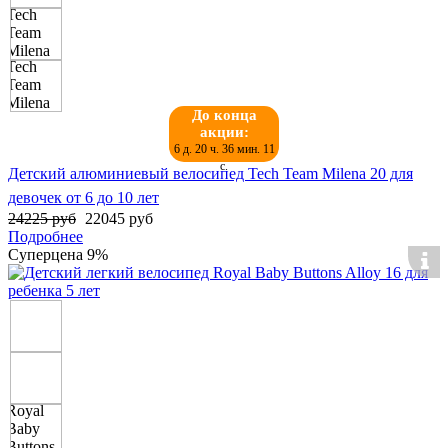
До конца
акции:
6 д. 20 ч. 36 мин. 11
с.
Детский алюминиевый велосипед Tech Team Milena 20 для
девочек от 6 до 10 лет
24225 руб
22045 руб
Подробнее
Суперцена
9%