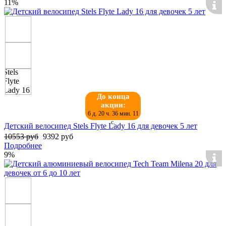
11%
До конца
акции:
6 д. 20 ч. 36 мин. 11
с.
Детский велосипед Stels Flyte Lady 16 для девочек 5 лет
10553 руб
9392 руб
Подробнее
9%