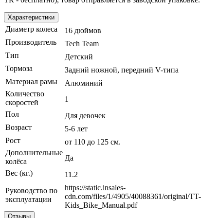
Характеристики
Диаметр колеса
16 дюймов
Производитель
Tech Team
Тип
Детский
Тормоза
Задний ножной, передний V-типа
Материал рамы
Алюминий
Количество
1
скоростей
Пол
Для девочек
Возраст
5-6 лет
Рост
от 110 до 125 см.
Дополнительные
Да
колёса
Вес (кг.)
11.2
https://static.insales-
Руководство по
cdn.com/files/1/4905/40088361/original/TT-
эксплуатации
Kids_Bike_Manual.pdf
Отзывы