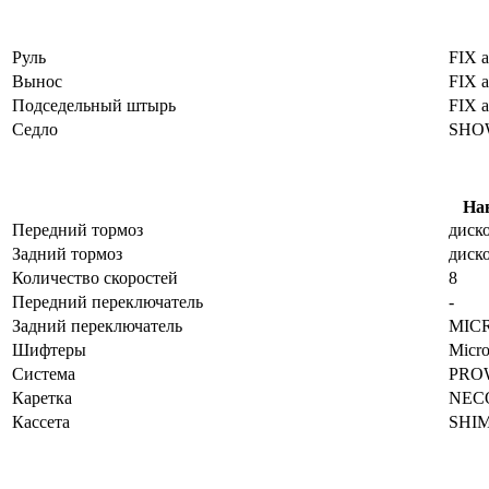
Руль
FIX 
Вынос
FIX 
Подседельный штырь
FIX 
Седло
SHO
Нав
Передний тормоз
диск
Задний тормоз
диск
Количество скоростей
8
Передний переключатель
-
Задний переключатель
MIC
Шифтеры
Micr
Система
PROW
Каретка
NECO
Кассета
SHIM