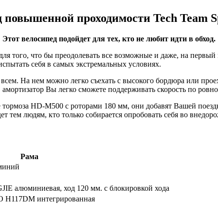
 повышенной проходимости Tech Team Sp
Этот велосипед подойдет для тех, кто не любит идти в обход.
ля того, что бы преодолевать все возможные и даже, на первый
испытать себя в самых экстремальных условиях.
 всем. На нем можно легко съехать с высокого бордюра или прое
в амортизатор Вы легко сможете поддерживать скорость по ровн
 тормоза HD-M500 с роторами 180 мм, они добавят Вашей поездк
дет тем людям, кто только собирается опробовать себя во внедо
Рама
миний
IE алюминиевая, ход 120 мм. с блокировкой хода
 H117DM интегрированная