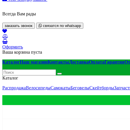
Всегда Вам рады
заказать звонок
связатся по whatsapp
Оформить
Ваша корзина пуста
Каталог
Наш магазин
Контакты
Доставка
Оплата
Гарантия
О
Каталог
Распродажа
Велосипеды
Самокаты
Беговелы
Скейтборды
Запчаст