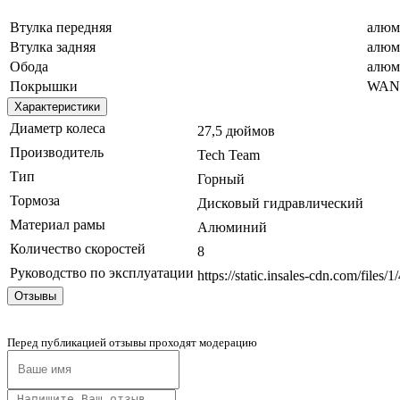
Втулка передняя
алюм
Втулка задняя
алюм
Обода
алюм
Покрышки
WAND
Характеристики
Диаметр колеса
27,5 дюймов
Производитель
Tech Team
Тип
Горный
Тормоза
Дисковый гидравлический
Материал рамы
Алюминий
Количество скоростей
8
Руководство по эксплуатации
https://static.insales-cdn.com/file
Отзывы
Перед публикацией отзывы проходят модерацию