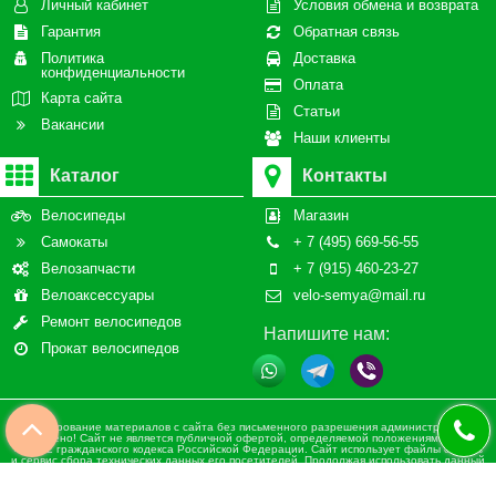
Личный кабинет
Условия обмена и возврата
Гарантия
Обратная связь
Политика
Доставка
конфиденциальности
Оплата
Карта сайта
Статьи
Вакансии
Наши клиенты
Каталог
Контакты
Велосипеды
Магазин
Самокаты
+ 7 (495) 669-56-55
Велозапчасти
+ 7 (915) 460-23-27
Велоаксессуары
velo-semya@mail.ru
Ремонт велосипедов
Напишите нам:
Прокат велосипедов
Копирование материалов с сайта без письменного разрешения администрации
запрещено! Сайт не является публичной офертой, определяемой положениями статьи
437 ч.2 гражданского кодекса Российской Федерации. Сайт использует файлы cookies
и сервис сбора технических данных его посетителей. Продолжая использовать данный
ресурс, Вы автоматически соглашаетесь с использованием данных технологий. ВСЕ
ПРАВА ЗАЩИЩЕНЫ.
Сайт разработан при участии ValekTro Studio