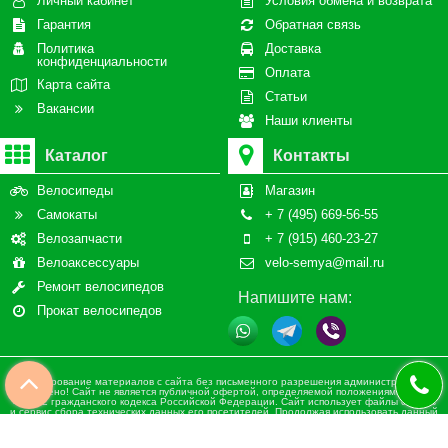
Личный кабинет
Условия обмена и возврата
Гарантия
Обратная связь
Политика
Доставка
конфиденциальности
Оплата
Карта сайта
Статьи
Вакансии
Наши клиенты
Каталог
Контакты
Велосипеды
Магазин
Самокаты
+ 7 (495) 669-56-55
Велозапчасти
+ 7 (915) 460-23-27
Велоаксессуары
velo-semya@mail.ru
Ремонт велосипедов
Напишите нам:
Прокат велосипедов
Копирование материалов с сайта без письменного разрешения администрации
запрещено! Сайт не является публичной офертой, определяемой положениями статьи
437 ч.2 гражданского кодекса Российской Федерации. Сайт использует файлы cookies
и сервис сбора технических данных его посетителей. Продолжая использовать данный
ресурс, Вы автоматически соглашаетесь с использованием данных технологий. ВСЕ
ПРАВА ЗАЩИЩЕНЫ.
Сайт разработан при участии ValekTro Studio