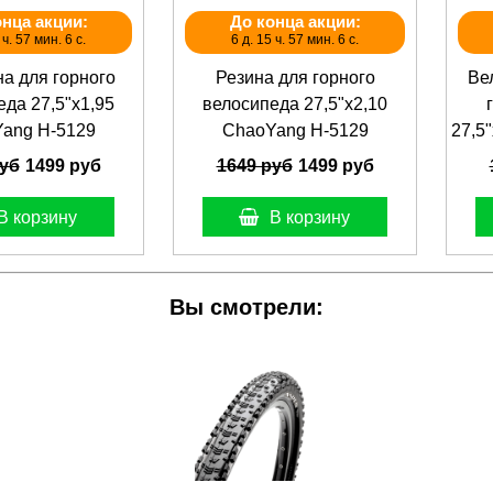
онца акции:
До конца акции:
 ч. 57 мин. 6 с.
6 д. 15 ч. 57 мин. 6 с.
а для горного
Резина для горного
Ве
да 27,5"х1,95
велосипеда 27,5"х2,10
ang Н-5129
ChaoYang Н-5129
27,5
руб
1499 руб
1649 руб
1499 руб
В корзину
В корзину
Вы смотрели: