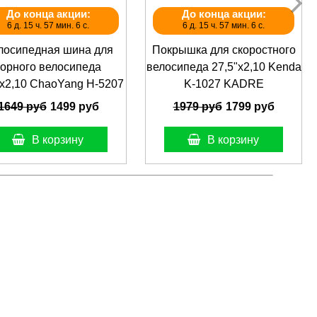
До конца акции:
До конца акции:
6 д. 15 ч. 57 мин. 6 с.
6 д. 15 ч. 57 мин. 6 с.
лосипедная шина для
Покрышка для скоростного
горного велосипеда
велосипеда 27,5"х2,10 Kenda
"х2,10 ChaoYang Н-5207
K-1027 KADRE
1649 руб
1499 руб
1979 руб
1799 руб
В корзину
В корзину