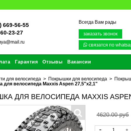
Всегда Вам рады
) 669-56-55
460-23-27
заказать звонок
mya@mail.ru
связатся по whatsa
лата
Гарантия
Отзывы
Вакансии
ти для велосипеда
Покрышки для велосипеда
Покрыш
 для велосипеда Maxxis Aspen 27,5"х2,1"
КА ДЛЯ ВЕЛОСИПЕДА MAXXIS ASPEN 
4620.00 руб