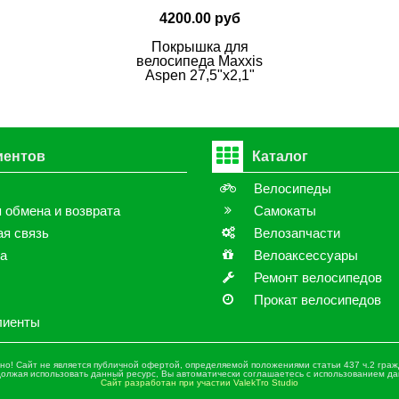
4200.00 руб
Покрышка для
велосипеда Maxxis
Aspen 27,5"х2,1"
иентов
Каталог
ы
Велосипеды
 обмена и возврата
Самокаты
я связь
Велозапчасти
ка
Велоаксессуары
Ремонт велосипедов
Прокат велосипедов
лиенты
! Сайт не является публичной офертой, определяемой положениями статьи 437 ч.2 гражд
одолжая использовать данный ресурс, Вы автоматически соглашаетесь с использованием
Сайт разработан при участии ValekTro Studio