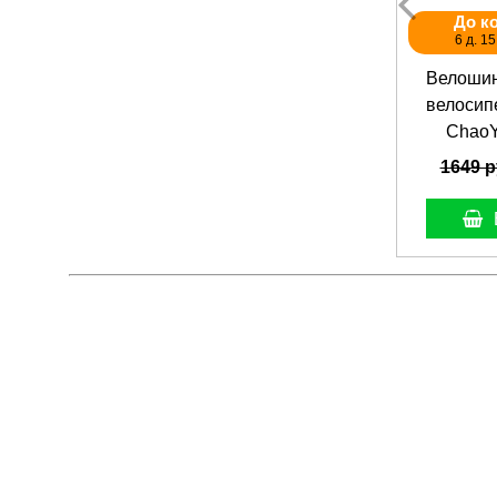
До к
6 д. 15
Велошин
велосипе
ChaoY
1649 