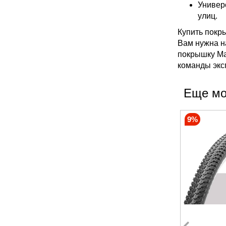
Универ
улиц.
Купить покр
Вам нужна н
покрышку Ma
команды экс
Еще мо
9%