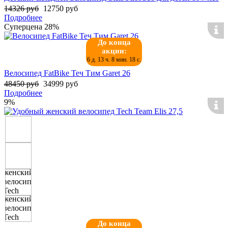
14326 руб
12750 руб
Подробнее
Суперцена
28%
До конца
акции:
6 д. 13 ч. 8 мин. 18 с.
Велосипед FatBike Теч Тим Garet 26
48450 руб
34999 руб
Подробнее
9%
До конца