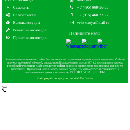
Самокаты
+ 7 (495) 669-56-55
Велозапчасти
+ 7 (915) 460-23-27
Велоаксессуары
velo-semya@mail.ru
Ремонт велосипедов
Напишите нам:
Прокат велосипедов
Копирование материалов с сайта без письменного разрешения администрации запрещено! Сайт не
является публичной офертой, определяемой положениями статьи 437 ч.2 гражданского кодекса
Российской Федерации. Сайт использует файлы cookies и сервис сбора технических данных его
посетителей. Продолжая использовать данный ресурс, Вы автоматически соглашаетесь с
использованием данных технологий. ВСЕ ПРАВА ЗАЩИЩЕНЫ.
Сайт разработан при участии ValekTro Studio