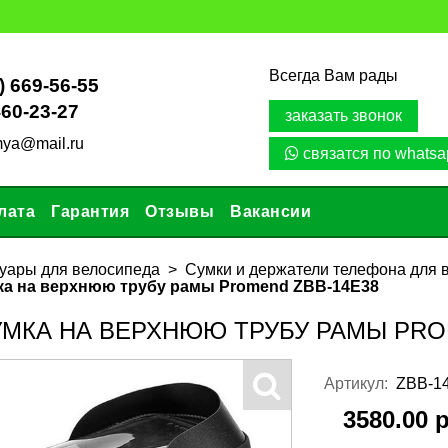
Всегда Вам рады
) 669-56-55
460-23-27
заказать звонок
mya@mail.ru
связатся по whatsa
лата
Гарантия
Отзывы
Вакансии
уары для велосипеда
Сумки и держатели телефона для 
а на верхнюю трубу рамы Promend ZBB-14E38
МКА НА ВЕРХНЮЮ ТРУБУ РАМЫ PRO
Артикул:
ZBB-1
3580.00 