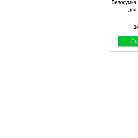
Велосумка 
для
1
По