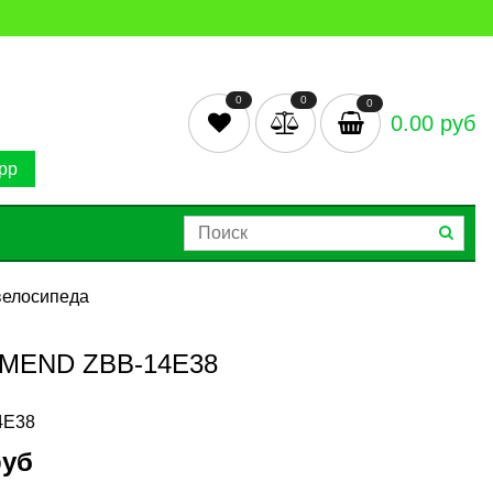
0
0
0
0.00 руб
pp
велосипеда
MEND ZBB-14E38
4E38
руб