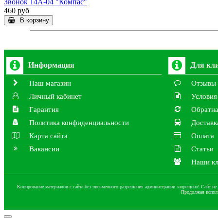
Звонок 14A-04 "Компас"
460 руб
В корзину
Информация
Для кл
Наш магазин
Отзывы
Личный кабинет
Условия
Гарантия
Обратна
Политика конфиденциальности
Доставк
Карта сайта
Оплата
Вакансии
Статьи
Наши к
Копирование материалов с сайта без письменного разрешения администрации запрещено! Сайт не 
Продолжая испол