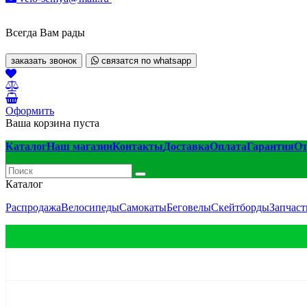
Всегда Вам рады
заказать звонок
связатся по whatsapp
Оформить
Ваша корзина пуста
Каталог
Наш магазин
Контакты
Доставка
Оплата
Гарантия
О
Каталог
Распродажа
Велосипеды
Самокаты
Беговелы
Скейтборды
Запчаст