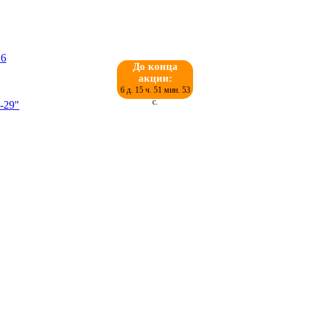
До конца
акции:
6 д. 15 ч. 51 мин. 52
с.
-29"