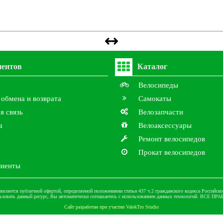
иентов
Каталог
Велосипеды
 обмена и возврата
Самокаты
я связь
Велозапчасти
а
Велоаксессуары
Ремонт велосипедов
Прокат велосипедов
лиенты
является публичной офертой, определяемой положениями статьи 437 ч.2 гражданского кодекса Российской
ьзовать данный ресурс, Вы автоматически соглашаетесь с использованием данных технологий. ВСЕ
Сайт разработан при участии ValekTro Studio