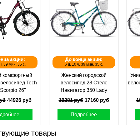
онца акции:
До конца акции:
ч. 39 мин. 35 с.
6 д. 10 ч. 39 мин. 35 с.
й комфортный
Женский городской
Уни
 велосипед Tech
велосипед 28 Стелс
велос
Scorpio 26"
Навигатор 350 Lady
руб
44926 руб
19281 руб
17160 руб
1
дробнее
Подробнее
твующие товары