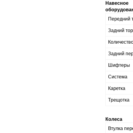
Навесное
оборудова
Передний 
Задний то
Количество
Задний пе
Шифтеры
Система
Каретка
Трещотка
Колеса
Втулка пер