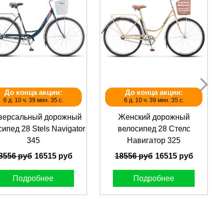
До конца акции:
До конца акции:
6 д. 10 ч. 39 мин. 35 с.
6 д. 10 ч. 39 мин. 35 с.
версальный дорожный
Женский дорожный
ипед 28 Stels Navigator
велосипед 28 Стелс
345
Навигатор 325
8556 руб
16515 руб
18556 руб
16515 руб
Подробнее
Подробнее