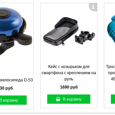
Кейс с козырьком для
Трос
смартфона с креплением на
про
руль
4B
 велосипеда D-53
1690 руб
30 руб
В корзину
В корзину