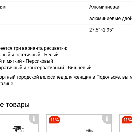
няя
Алюминиевая
алюминиевые дво
27.5"×1.95"
еется три варианта расцветки:
чный и эстетичный - Белый
 и мягкий - Персиковый
кратичный и консервативный - Вишневый
ортный городской велосипед для женщин в Подольске, вы м
газине.
е товары
11%
11%