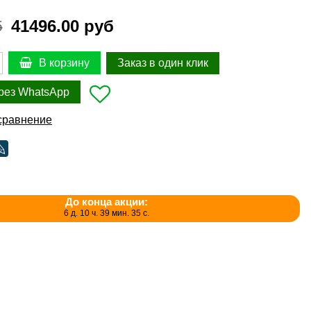
41496.00 руб
б
Заказ в один клик
В корзину
рез WhatsApp
сравнение
До конца акции:
6 д. 10 ч. 39 мин. 35 с.