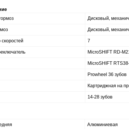
ние
тормоз
Дисковый, механич
рмоз
Дисковый, механич
 скоростей
7
реключатель
MicroSHIFT RD-M2
MicroSHIFT RTS38
Prowheel 36 зубов
Картриджная на пр
14-28 зубов
едняя
Алюминиевая