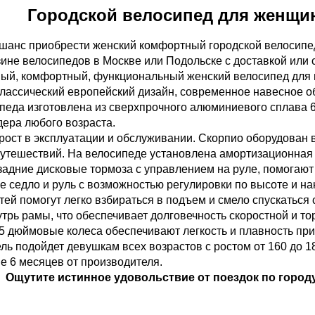
Городской велосипед для женщин 
 шанс приобрести женский комфортный городской велосипед 
ине велосипедов в Москве или Подольске с доставкой или
ый, комфортный, функциональный женский велосипед для г
классический европейский дизайн, современное навесное о
педа изготовлена из сверхпрочного алюминиевого сплава 6
дера любого возраста.
рост в эксплуатации и обслуживании. Скорпио оборудован
утешествий. На велосипеде установлена амортизационная в
задние дисковые тормоза с управлением на руле, помогаю
е седло и руль с возможностью регулировки по высоте и на
стей помогут легко взбираться в подъем и смело спускатьс
трь рамы, что обеспечивает долговечность скоростной и то
5 дюймовые колеса обеспечивают легкость и плавность при
ль подойдет девушкам всех возрастов с ростом от 160 до 1
е 6 месяцев от производителя.
Ощутите истинное удовольствие от поездок по городу