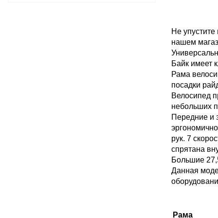
Не упустите
нашем магаз
Универсальн
Байк имеет 
Рама велоси
посадки рай
Велосипед п
небольших п
Передние и 
эргономично
рук. 7 скоро
спрятана вну
Большие 27,
Данная моде
оборудовани
Рама