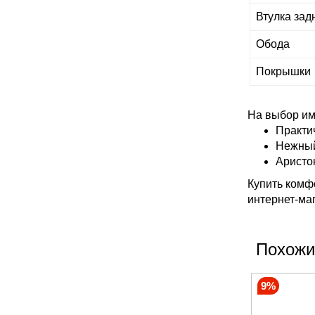
Втулка зад
Обода
Покрышки
На выбор им
Практи
Нежный
Аристо
Купить комф
интернет-ма
Похожи
9%