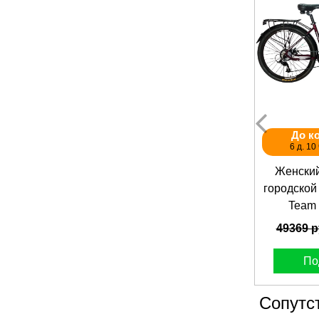
До к
6 д. 10 
Женски
городской
Team 
49369 
По
Сопутс