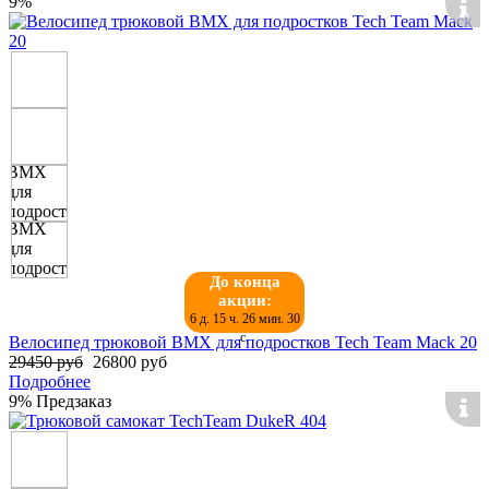
9%
До конца
акции:
6 д. 15 ч. 26 мин. 30
с.
Велосипед трюковой BMX для подростков Tech Team Mack 20
29450 руб
26800 руб
Подробнее
9%
Предзаказ