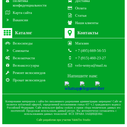
Политика
Доставка
конфиденциальности
Оплата
Карта сайта
Статьи
Вакансии
Наши клиенты
Каталог
Контакты
Велосипеды
Магазин
Самокаты
+ 7 (495) 669-56-55
Велозапчасти
+ 7 (915) 460-23-27
Велоаксессуары
velo-semya@mail.ru
Ремонт велосипедов
Напишите нам:
Прокат велосипедов
Копирование материалов с сайта без письменного разрешения администрации запрещено! Сайт не
является публичной офертой, определяемой положениями статьи 437 ч.2 гражданского кодекса
Российской Федерации. Сайт использует файлы cookies и сервис сбора технических данных его
посетителей. Продолжая использовать данный ресурс, Вы автоматически соглашаетесь с
использованием данных технологий. ВСЕ ПРАВА ЗАЩИЩЕНЫ.
Сайт разработан при участии ValekTro Studio