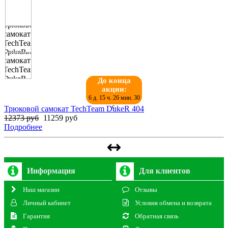
До конца
акции:
6 д. 15 ч. 26 мин. 30
с.
Трюковой самокат TechTeam DukeR 404
12373 руб
11259 руб
Подробнее
Информация
Для клиентов
Наш магазин
Отзывы
Личный кабинет
Условия обмена и возврата
Гарантия
Обратная связь