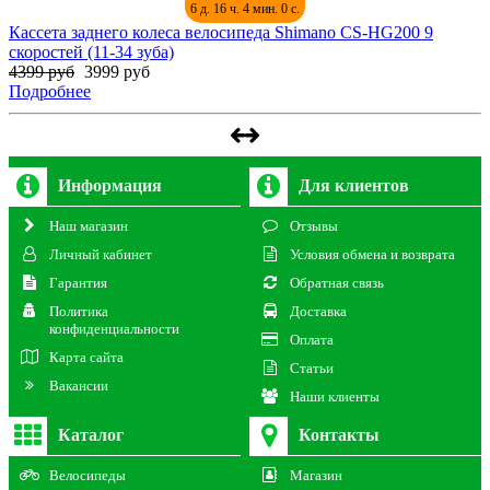
6 д. 16 ч. 3 мин. 58 с.
Кассета заднего колеса велосипеда Shimano CS-HG200 9
скоростей (11-34 зуба)
4399 руб
3999 руб
Подробнее
Информация
Для клиентов
Наш магазин
Отзывы
Личный кабинет
Условия обмена и возврата
Гарантия
Обратная связь
Политика
Доставка
конфиденциальности
Оплата
Карта сайта
Статьи
Вакансии
Наши клиенты
Каталог
Контакты
Велосипеды
Магазин