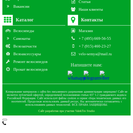
Статьи
Вакансии
Наши клиенты
Каталог
Контакты
Велосипеды
Магазин
Самокаты
+ 7 (495) 669-56-55
Велозапчасти
+ 7 (915) 460-23-27
Велоаксессуары
velo-semya@mail.ru
Ремонт велосипедов
Напишите нам:
Прокат велосипедов
Копирование материалов с сайта без письменного разрешения администрации запрещено! Сайт не
является публичной офертой, определяемой положениями статьи 437 ч.2 гражданского кодекса
Российской Федерации. Сайт использует файлы cookies и сервис сбора технических данных его
посетителей. Продолжая использовать данный ресурс, Вы автоматически соглашаетесь с
использованием данных технологий. ВСЕ ПРАВА ЗАЩИЩЕНЫ.
Сайт разработан при участии ValekTro Studio