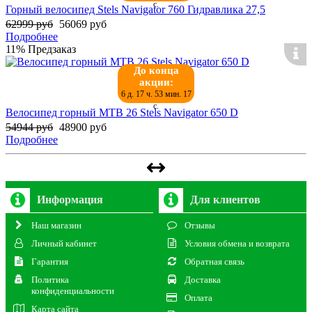
с.
Горный велосипед Stels Navigator 760 Гидравлика 27,5
62999 руб
56069 руб
Подробнее
11%
Предзаказ
До конца
акции:
6 д. 17 ч. 53 мин. 17
с.
Велосипед горный MTB 26 Stels Navigator 650 D
54944 руб
48900 руб
Подробнее
Информация
Для клиентов
Наш магазин
Отзывы
Личный кабинет
Условия обмена и возврата
Гарантия
Обратная связь
Политика
Доставка
конфиденциальности
Оплата
Карта сайта