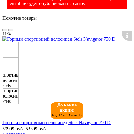
email не будет опубликован на сайте.
Похожие товары
11%
До конца
акции:
6 д. 17 ч. 53 мин. 17
с.
Горный спортивный велосипед Stels Navigator 750 D
59999 руб
53399 руб