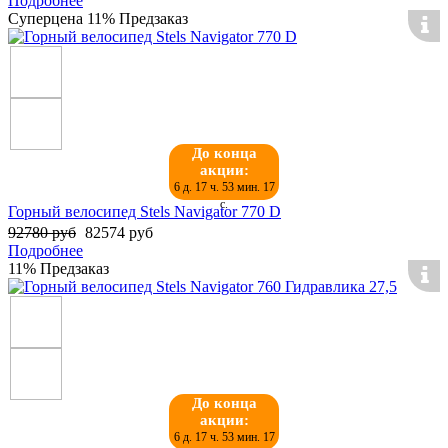
Подробнее
Суперцена
11%
Предзаказ
До конца
акции:
6 д. 17 ч. 53 мин. 17
с.
Горный велосипед Stels Navigator 770 D
92780 руб
82574 руб
Подробнее
11%
Предзаказ
До конца
акции:
6 д. 17 ч. 53 мин. 17