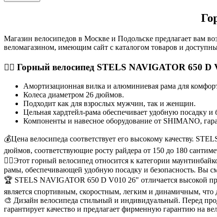
Го
Магазин велосипедов в Москве и Подольске предлагает вам 
веломагазином, имеющим сайт с каталогом товаров и доступны
🚵‍♂️ Горный велосипед STELS NAVIGATOR 650 D 
Амортизационная вилка и алюминиевая рама для комфор
Колеса диаметром 26 дюймов.
Подходит как для взрослых мужчин, так и женщин.
Цельная хардтейл-рама обеспечивает удобную посадку и 
Компоненты и навесное оборудование от SHIMANO, гара
💰Цена велосипеда соответствует его высокому качеству. STEL
дюймов, соответствующие росту райдера от 150 до 180 сантиме
🚴‍♂️Этот горный велосипед относится к категории маунтинбай
рамы, обеспечивающей удобную посадку и безопасность. Вы с
🏆 STELS NAVIGATOR 650 D V010 26" отличается высокой про
является спортивным, скоростным, легким и динамичным, что
🎨 Дизайн велосипеда стильный и индивидуальный. Перед пр
гарантирует качество и предлагает фирменную гарантию на ве