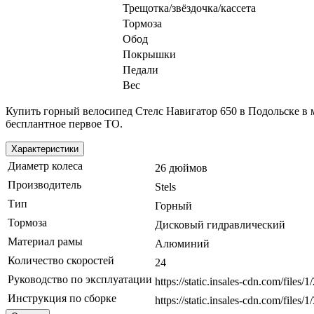
Трещотка/звёздочка/кассета
Тормоза
Обод
Покрышки
Педали
Вес
Купить горный велосипед Стелс Навигатор 650 в Подольске в 
бесплантное первое ТО.
Характеристики
Диаметр колеса
26 дюймов
Производитель
Stels
Тип
Горный
Тормоза
Дисковый гидравлический
Материал рамы
Алюминий
Количество скоростей
24
Руководство по эксплуатации
https://static.insales-cdn.com/f
Инструкция по сборке
https://static.insales-cdn.com/f