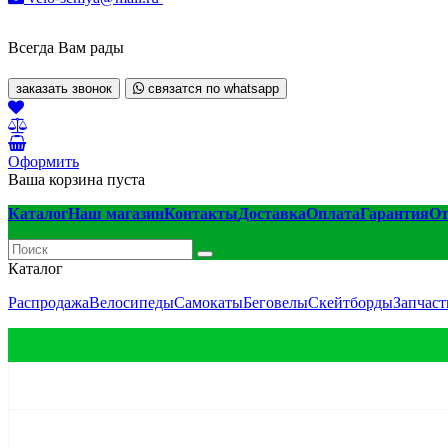
Всегда Вам рады
заказать звонок
связатся по whatsapp
Оформить
Ваша корзина пуста
Каталог
Наш магазин
Контакты
Доставка
Оплата
Гарантия
О
Каталог
Распродажа
Велосипеды
Самокаты
Беговелы
Скейтборды
Запчаст