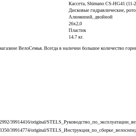
Кассета, Shimano CS-HG41 (11-
Дисковые гидравлические, рото
Алюминий, двойной
26x2,0
Пластик
14.7 кг.
магазине ВелоСемья. Всегда в наличии большое количество горн
iles/1/2992/39914416/original/STELS_Руководство_по_эксплуатации_в
iles/1/3350/39914774/original/STELS_Инструкция_по_сборке_велосипе