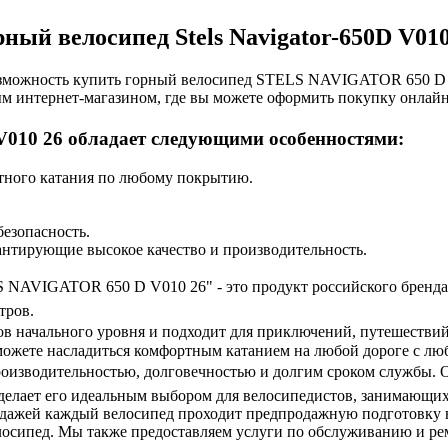
рный велосипед Stels Navigator-650D V010
возможность купить горный велосипед STELS NAVIGATOR 650 D
м интернет-магазином, где вы можете оформить покупку онлайн
V010 26 обладает следующими особенностями:
тного катания по любому покрытию.
безопасность.
нтирующие высокое качество и производительность.
S NAVIGATOR 650 D V010 26" - это продукт российского бренда,
тров.
ков начального уровня и подходит для приключений, путешестви
можете насладиться комфортным катанием на любой дороге с л
изводительностью, долговечностью и долгим сроком службы. О
 делает его идеальным выбором для велосипедистов, занимающих
одажей каждый велосипед проходит предпродажную подготовку 
лосипед. Мы также предоставляем услуги по обслуживанию и ре