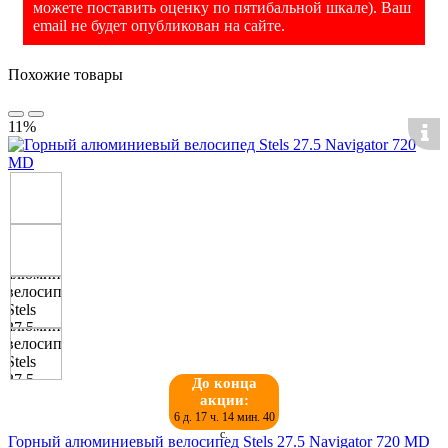
можете поставить оценку по пятибальной шкале). Ваш
email не будет опубликован на сайте.
Похожие товары
11%
До конца
акции:
6 д. 17 ч. 14 мин. 39
с.
Горный алюминиевый велосипед Stels 27.5 Navigator 720 MD