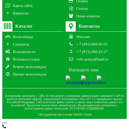
Оплата
Карта сайта
Статьи
Вакансии
Наши клиенты
Каталог
Контакты
Велосипеды
Магазин
Самокаты
+ 7 (495) 669-56-55
Велозапчасти
+ 7 (915) 460-23-27
Велоаксессуары
velo-semya@mail.ru
Ремонт велосипедов
Напишите нам:
Прокат велосипедов
Копирование материалов с сайта без письменного разрешения администрации запрещено! Сайт не
является публичной офертой, определяемой положениями статьи 437 ч.2 гражданского кодекса
Российской Федерации. Сайт использует файлы cookies и сервис сбора технических данных его
посетителей. Продолжая использовать данный ресурс, Вы автоматически соглашаетесь с
использованием данных технологий. ВСЕ ПРАВА ЗАЩИЩЕНЫ.
Сайт разработан при участии ValekTro Studio