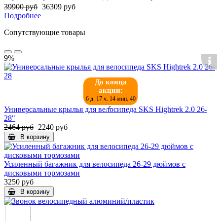
39900 руб
36309 руб
Подробнее
Сопутствующие товары
9%
До конца
акции:
6 д. 17 ч. 14 мин. 39
с.
Универсальные крылья для велосипеда SKS Hightrek 2.0 26-
28"
2464 руб
2240 руб
В корзину
Усиленный багажник для велосипеда 26-29 дюймов с
дисковыми тормозами
3250 руб
В корзину