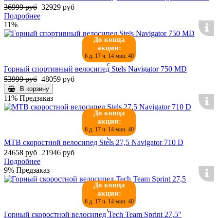
36999 руб
32929 руб
Подробнее
11%
До конца
акции:
6 д. 17 ч. 14 мин. 39
с.
Горный спортивный велосипед Stels Navigator 750 MD
53999 руб
48059 руб
В корзину
11%
Предзаказ
До конца
акции:
6 д. 17 ч. 14 мин. 39
с.
MTB скоростной велосипед Stels 27,5 Navigator 710 D
24658 руб
21946 руб
Подробнее
9%
Предзаказ
До конца
акции:
6 д. 17 ч. 14 мин. 39
с.
Горный скоростной велосипед Tech Team Sprint 27,5"