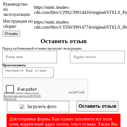
Руководство
https://static.insales-
по
cdn.com/files/1/2992/39914416/original/STELS
эксплуатации
Инструкция по
https://static.insales-
сборке
cdn.com/files/1/3350/39914774/original/STELS
Отзывы
Оставить отзыв
Перед публикацией отзывы проходят модерацию
Проголосовать:
Оставить отзыв
Загрузить фото
Для отправки формы Вам нужно заполнить все поля
(имя, корректный адрес почты, текст отзыва. Также Вы