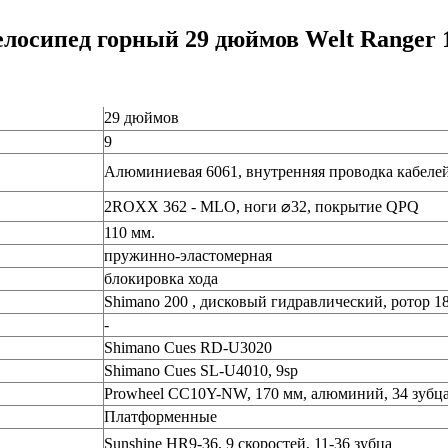
елосипед горный 29 дюймов Welt Ranger 1
29 дюймов
9
Алюминиевая 6061, внутренняя проводка кабеле
2ROXX 362 - MLO, ноги ⌀32, покрытие QPQ
110 мм.
пружинно-эластомерная
блокировка хода
Shimano 200 , дисковый гидравлический, ротор 1
-
Shimano Cues RD-U3020
Shimano Cues SL-U4010, 9sp
Prowheel CC10Y-NW
, 170 мм, алюминий, 34 зубц
Платформенные
Sunshine HR9-36, 9 скоростей, 11-36 зубца