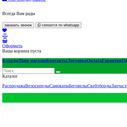
Всегда Вам рады
заказать звонок
связатся по whatsapp
Оформить
Ваша корзина пуста
Каталог
Наш магазин
Контакты
Доставка
Оплата
Гарантия
О
Каталог
Распродажа
Велосипеды
Самокаты
Беговелы
Скейтборды
Запчаст