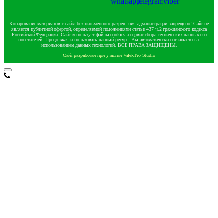
Копирование материалов с сайта без письменного разрешения администрации запрещено! Сайт не
является публичной офертой, определяемой положениями статьи 437 ч.2 гражданского кодекса
Российской Федерации. Сайт использует файлы cookies и сервис сбора технических данных его
посетителей. Продолжая использовать данный ресурс, Вы автоматически соглашаетесь с
использованием данных технологий. ВСЕ ПРАВА ЗАЩИЩЕНЫ.
Сайт разработан при участии ValekTro Studio