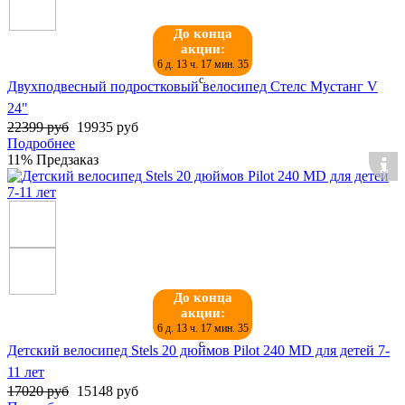
До конца
акции:
6 д. 13 ч. 17 мин. 34
с.
Двухподвесный подростковый велосипед Стелс Мустанг V
24"
22399 руб
19935 руб
Подробнее
11%
Предзаказ
До конца
акции:
6 д. 13 ч. 17 мин. 34
с.
Детский велосипед Stels 20 дюймов Pilot 240 MD для детей 7-
11 лет
17020 руб
15148 руб