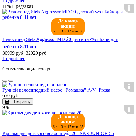
Подробнее
11%
Предзаказ
До конца
акции:
6 д. 13 ч. 17 мин. 34
с.
Велосипед Stels Aggressor MD 20 детский Фэт Байк для
ребенка 8-11 лет
36999 руб
32929 руб
Подробнее
Сопутствующие товары
Ручной велосипедный насос "Ромашка" A/V+Presta
650 руб
В корзину
9%
До конца
акции:
6 д. 13 ч. 17 мин. 34
с.
Крылья для детского велосипеда 20" SKS JUNIOR 55