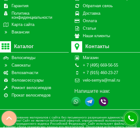
Гарантия
Обратная связь
Политика
Доставка
конфиденциальности
Оплата
Карта сайта
Статьи
Вакансии
Наши клиенты
Каталог
Контакты
Велосипеды
Магазин
Самокаты
+ 7 (495) 669-56-55
Велозапчасти
+ 7 (915) 460-23-27
Велоаксессуары
velo-semya@mail.ru
Ремонт велосипедов
Напишите нам:
Прокат велосипедов
Копирование материалов с сайта без письменного разрешения администрации
запрещено! Сайт не является публичной офертой, определяемой положениями статьи
437 ч.2 гражданского кодекса Российской Федерации. Сайт использует файлы cookies
и сервис сбора технических данных его посетителей. Продолжая использовать данный
ресурс, Вы автоматически соглашаетесь с использованием данных технологий. ВСЕ
ПРАВА ЗАЩИЩЕНЫ.
Сайт разработан при участии ValekTro Studio