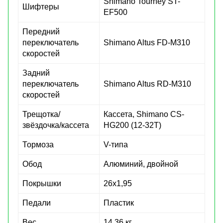
Shimano Tourney ST-
Шифтеры
EF500
Передний
переключатель
Shimano Altus FD-M310
скоростей
Задний
переключатель
Shimano Altus RD-M310
скоростей
Трещотка/
Кассета, Shimano CS-
звёздочка/кассета
HG200 (12-32T)
Тормоза
V-типа
Обод
Алюминий, двойной
Покрышки
26x1,95
Педали
Пластик
Вес
14.36 кг.