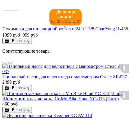
До конца
акции:
6 д. 22 ч. 16 мин. 55
с.
Покрышка для инвалидной коляски 24"х1 3/8 ChaoYang Н-435
1099 руб
999 руб
В корзину
Сопутствующие товары
Напольный насос для велосипеда с манометром Стелс ZF-037
2499 руб
В корзину
Шиномонтажная лопатка Cr-Mo Bike Hand YC-313 (3 шт.)
460 руб
В корзину